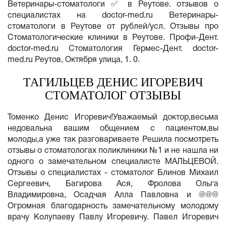
Ветеринары-стоматологи ✅ в Реутове. отзывов о
специалистах на doctor-med.ru Ветеринары-
стоматологи в Реутове от рублей/усл. Отзывы про
Стоматологические клиники в Реутове. Профи-Дент.
doctor-med.ru Стоматология Гермес-Дент. doctor-
med.ru Реутов, Октября улица, 1. 0.
ТАГИЛЬЦЕВ ДЕНИС ИГОРЕВИЧ
СТОМАТОЛОГ ОТЗЫВЫ
Томенко Денис Игоревич!Уважаемый доктор,весьма
недовальна вашим общением с пациентом,вы
молоды,а уже так разговариваете Решила посмотреть
отзывы о стоматологах поликлиники №1 и не нашла ни
одного о замечательном специалисте МАЛЬЦЕВОЙ.
Отзывы о специалистах - стоматолог Блинов Михаил
Сергеевич, Багирова Ася, Фролова Ольга
Владимировна, Осадчая Алла Павловна и @@@
Огромная благодарность замечательному молодому
врачу Колупаеву Павлу Игоревичу. Павел Игоревич