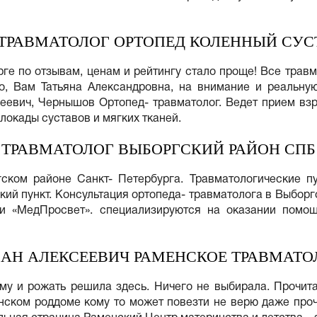
ТРАВМАТОЛОГ ОРТОПЕД КОЛЕННЫЙ СУСТ
рге по отзывам, ценам и рейтингу стало проще! Все трав
о, Вам Татьяна Александровна, на внимание и реальну
евич, Чернышов Ортопед- травматолог. Ведет прием взр
локады суставов и мягких тканей.
ТРАВМАТОЛОГ ВЫБОРГСКИЙ РАЙОН СПБ
ском районе Санкт- Петербурга. Травматологические пу
кий пункт. Консультация ортопеда- травматолога в Выборг
ки «МедПросвет». специализируются на оказании помощ
МАН АЛЕКСЕЕВИЧ РАМЕНСКОЕ ТРАВМАТО
ому и рожать решила здесь. Ничего не выбирала. Прочит
енском роддоме кому то может повезти не верю даже проч