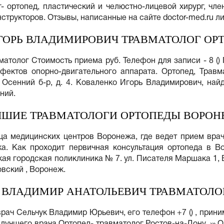
 ортопед, пластический и челюстно-лицевой хирург, чле
нструкторов. Отзывы, написанные на сайте doctor-med.ru л
ГОРЬ ВЛАДИМИРОВИЧ ТРАВМАТОЛОГ ОР
атолог Стоимость приема руб. Телефон для записи - 8 ()
ектов опорно-двигательного аппарата. Ортопед, Травма
 Осенний б-р, д. 4. Коваленко Игорь Владимирович, найд
ний.
ЧШИЕ ТРАВМАТОЛОГИ ОРТОПЕДЫ ВОРОН
ца медицинских центров Воронежа, где ведет прием врач
а. Как проходит первичная консультация ортопеда в В
ая городская поликлиника № 7. ул. Писателя Маршака 1,
овский , Воронеж.
 ВЛАДИМИР АНАТОЛЬЕВИЧ ТРАВМАТОЛО
рач Сельчук Владимир Юрьевич, его телефон +7 () , прини
 лучшего врача Ортопед- травматолог Ростов-на-Дону. ›» 