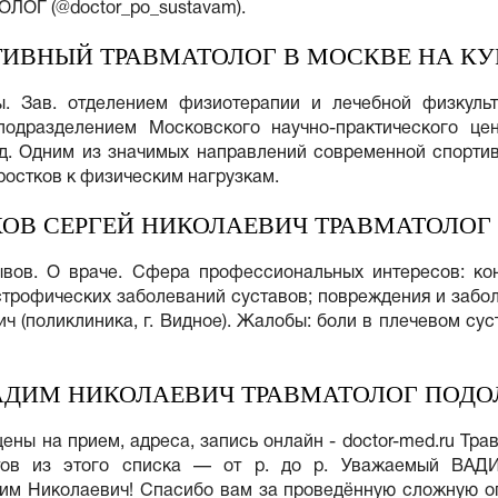
ОЛОГ (@doctor_po_sustavam).
ИВНЫЙ ТРАВМАТОЛОГ В МОСКВЕ НА КУ
. Зав. отделением физиотерапии и лечебной физкуль
подразделением Московского научно-практического ц
год. Одним из значимых направлений современной спорти
ростков к физическим нагрузкам.
ОВ СЕРГЕЙ НИКОЛАЕВИЧ ТРАВМАТОЛОГ
ывов. О враче. Сфера профессиональных интересов: кон
трофических заболеваний суставов; повреждения и забол
 (поликлиника, г. Видное). Жалобы: боли в плечевом су
АДИМ НИКОЛАЕВИЧ ТРАВМАТОЛОГ ПОДО
цены на прием, адреса, запись онлайн - doctor-med.ru Тра
истов из этого списка — от р. до р. Уважаемый В
Николаевич! Спасибо вам за проведённую сложную опе