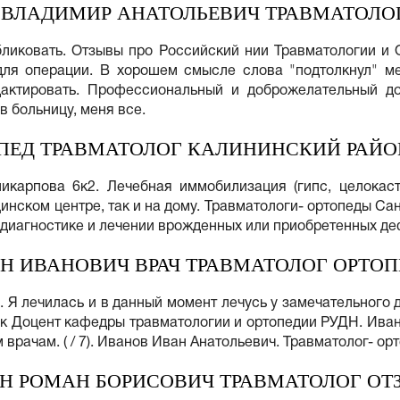
 ВЛАДИМИР АНАТОЛЬЕВИЧ ТРАВМАТОЛО
ликовать. Отзывы про Российский нии Травматологии и О
для операции. В хорошем смысле слова "подтолкнул" ме
едактировать. Профессиональный и доброжелательный д
 больницу, меня все.
ПЕД ТРАВМАТОЛОГ КАЛИНИНСКИЙ РАЙО
ликарпова 6к2. Лечебная иммобилизация (гипс, целокас
инском центре, так и на дому. Травматологи- ортопеды Сан
 диагностике и лечении врожденных или приобретенных д
Н ИВАНОВИЧ ВРАЧ ТРАВМАТОЛОГ ОРТО
. Я лечилась и в данный момент лечусь у замечательного
к Доцент кафедры травматологии и ортопедии РУДН. Ивано
 врачам. ( / 7). Иванов Иван Анатольевич. Травматолог- ор
Н РОМАН БОРИСОВИЧ ТРАВМАТОЛОГ ОТ