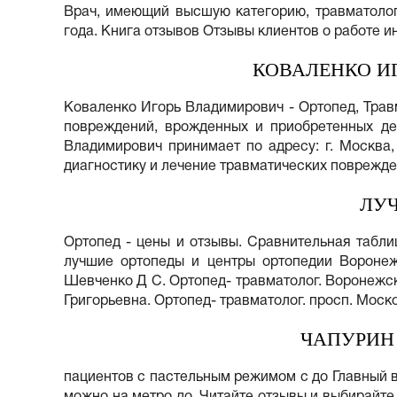
Врач, имеющий высшую категорию, травматолог-
года. Книга отзывов Отзывы клиентов о работе и
КОВАЛЕНКО И
Коваленко Игорь Владимирович - Ортопед, Травм
повреждений, врожденных и приобретенных деф
Владимирович принимает по адресу: г. Москва,
диагностику и лечение травматических поврежде
ЛУ
Ортопед - цены и отзывы. Сравнительная табли
лучшие ортопеды и центры ортопедии Воронеж
Шевченко Д С. Ортопед- травматолог. Воронежск
Григорьевна. Ортопед- травматолог. просп. Моск
ЧАПУРИН
пациентов с пастельным режимом с до Главный в
можно на метро до. Читайте отзывы и выбирайте