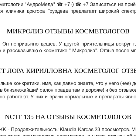
етологии "АндроМеда" ☎ +7 () ☎ +7 Записаться на приём. 
я клиника доктора Груздева предлагает широкий спект
.
МИКРОЛИЗ ОТЗЫВЫ КОСМЕТОЛОГОВ
.. Он непривычно дешев. У другой приятельницы вокруг 
у и рассказываю о косметике " Микролиз". Отзыв после 
Т ЛОРА КИРИЛЛОВНА КОСМЕТОЛОГ ОТ
льше конкретики. имя, как давно знаете, что у него (нее) 
 в близлежайший салон правда там и дороже! и без отзыв
но работают. У них и врачи нормальные и препараты явно
NCTF 135 HA ОТЗЫВЫ КОСМЕТОЛОГОВ
ET KK - Продолжительность: Klaudia Kardas 23 просмотров.