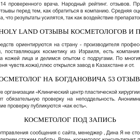
4 проверенного врача. Народный рейтинг. отзывов. При
тзывы перед тем, как обратиться в компанию. Средняя оц
 что результаты усилятся, так как воздействие препаратов
HOLY LAND ОТЗЫВЫ КОСМЕТОЛОГОВ И 
редств ориентируются на страну - производителя профес
, поставляющих косметику из Израиля, есть компания
 за кожей лица и делимся опытом с подругами. По многи
ня чувств.кожа),плюс открылся завод в Казахстане и от.
ОСМЕТОЛОГ НА БОГДАНОВИЧА 53 ОТЗЫ
те организации «Клинический центр пластической хирурги
ит обязательную проверку на неподдельность. Анонимн
е проверку публикуются «как есть».
КОСМЕТОЛОГ ПОД ЗАПИСЬ
отправления сообщения с сайта, менеджер , Дина Я не сто
 летним стажем работы. Врач- косметолог консультирует