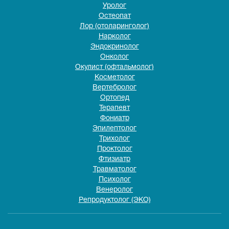
Уролог
Остеопат
Лор (отоларинголог)
Нарколог
Эндокринолог
Онколог
Окулист (офтальмолог)
Косметолог
Вертебролог
Ортопед
Терапевт
Фониатр
Эпилептолог
Трихолог
Проктолог
Фтизиатр
Травматолог
Психолог
Венеролог
Репродуктолог (ЭКО)