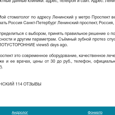
тные данные клиники: адрес, телефон и сайт. Адрес: Лени
ой стоматолог по адресу Ленинский у метро Проспект ве
зать Россия Санкт-Петербург Ленинский проспект, Россия,
определиться с выбором, принять правильное решение о п
ости и другим параметрам. Съёмный зубной протез спуст
 ПОТУСТОРОННИЕ views5 days ago.
спект это современное оборудование, качественное лече
ке и ее врачах, цены от 30 до руб., телефон, официаль
).
НСКИЙ 114 ОТЗЫВЫ
Андролог
Фониатр