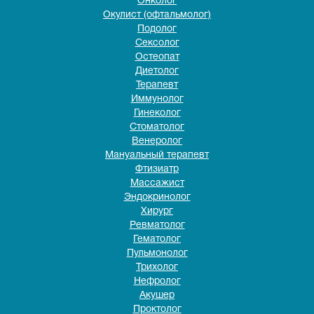
Онколог
Окулист (офтальмолог)
Подолог
Сексолог
Остеопат
Диетолог
Терапевт
Иммунолог
Гинеколог
Стоматолог
Венеролог
Мануальный терапевт
Фтизиатр
Массажист
Эндокринолог
Хирург
Ревматолог
Гематолог
Пульмонолог
Трихолог
Нефролог
Акушер
Проктолог