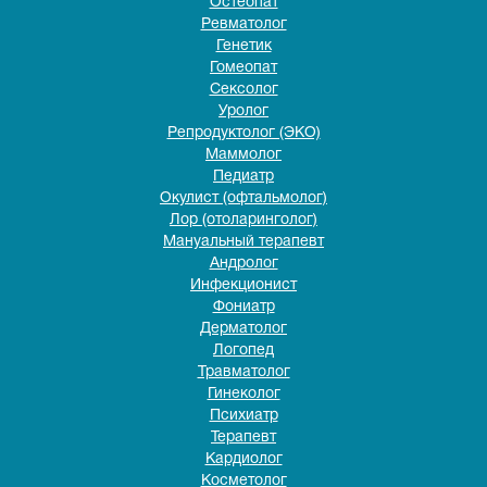
Остеопат
Ревматолог
Генетик
Гомеопат
Сексолог
Уролог
Репродуктолог (ЭКО)
Маммолог
Педиатр
Окулист (офтальмолог)
Лор (отоларинголог)
Мануальный терапевт
Андролог
Инфекционист
Фониатр
Дерматолог
Логопед
Травматолог
Гинеколог
Психиатр
Терапевт
Кардиолог
Косметолог