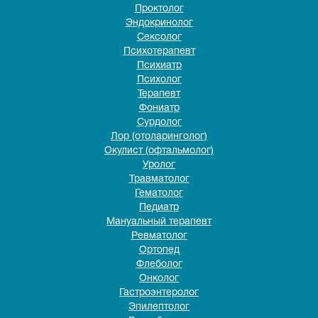
Проктолог
Эндокринолог
Сексолог
Психотерапевт
Психиатр
Психолог
Терапевт
Фониатр
Сурдолог
Лор (отоларинголог)
Окулист (офтальмолог)
Уролог
Травматолог
Гематолог
Педиатр
Мануальный терапевт
Ревматолог
Ортопед
Флеболог
Онколог
Гастроэнтеролог
Эпилептолог