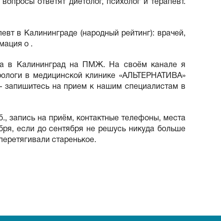
опросы ответят диетолог, психолог и терапевт.
евт в Калининграде (народный рейтинг): врачей,
мация о .
ска в Калининград на ПМЖ. На своём канале я
врологи в медицинской клинике «АЛЬТЕРНАТИВА»
— запишитесь на прием к нашим специалистам в
б., запись на приём, контактные телефоны, места
бря, если до сентября не решусь никуда больше
перетягивали старенькое.