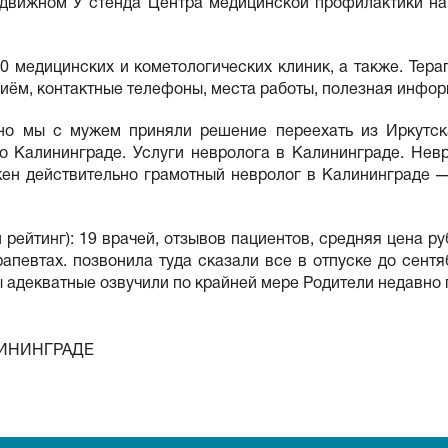
движном У стенда Центра медицинской профилактики на в
0 медицинских и кометологических клиник, а также. Терап
приём, контактные телефоны, места работы, полезная инфор
авно мы с мужем приняли решение переехать из Иркут
 о Калининграде. Услуги невролога в Калининграде. Не
ен действительно грамотный невролог в Калининграде 
ейтинг): 19 врачей, отзывов пациентов, средняя цена ру
апевтах. позвонила туда сказали все в отпуске до сентя
ы адекватные озвучили по крайней мере Родители недавно 
ЛИНИНГРАДЕ