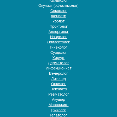
Кардиолог
Окулист (офтальмолог)
Сексолог
Фониатр
Уролог
Проктолог
Аллерголог
Невролог
Эпилептолог
Гинеколог
Сурдолог
Хирург
Дерматолог
Инфекционист
Венеролог
Логопед
Онколог
Психиатр
Ревматолог
Акушер
Массажист
Трихолог
Гепатолог