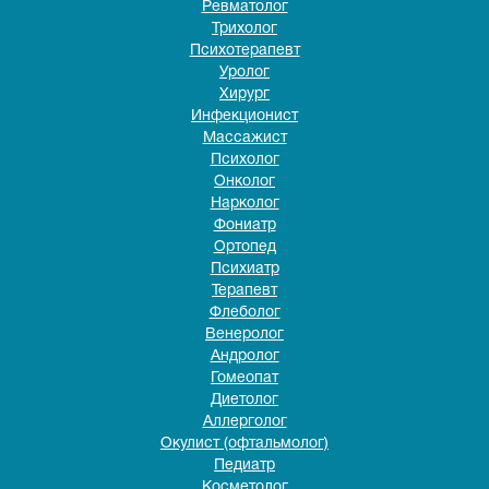
Ревматолог
Трихолог
Психотерапевт
Уролог
Хирург
Инфекционист
Массажист
Психолог
Онколог
Нарколог
Фониатр
Ортопед
Психиатр
Терапевт
Флеболог
Венеролог
Андролог
Гомеопат
Диетолог
Аллерголог
Окулист (офтальмолог)
Педиатр
Косметолог