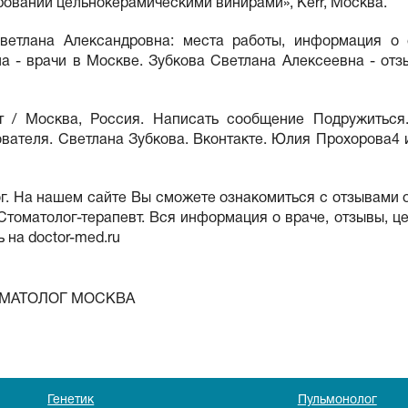
овании цельнокерамическими винирами», Kerr, Москва.
ветлана Александровна: места работы, информация о с
а - врачи в Москве. Зубкова Светлана Алексеевна - отзы
т / Москва, Россия. Написать сообщение Подружиться.
ователя. Светлана Зубкова. Вконтакте. Юлия Прохорова4
г. На нашем сайте Вы сможете ознакомиться с отзывами о
Стоматолог-терапевт. Вся информация о враче, отзывы, ц
ь на doctor-med.ru
ОМАТОЛОГ МОСКВА
Генетик
Пульмонолог