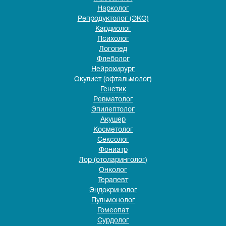
Нарколог
Репродуктолог (ЭКО)
Кардиолог
Психолог
Логопед
Флеболог
Нейрохирург
Окулист (офтальмолог)
Генетик
Ревматолог
Эпилептолог
Акушер
Косметолог
Сексолог
Фониатр
Лор (отоларинголог)
Онколог
Терапевт
Эндокринолог
Пульмонолог
Гомеопат
Сурдолог