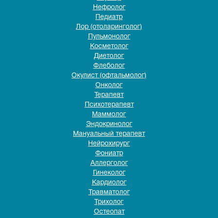
Нефролог
Педиатр
Лор (отоларинголог)
Пульмонолог
Косметолог
Диетолог
Флеболог
Окулист (офтальмолог)
Онколог
Терапевт
Психотерапевт
Маммолог
Эндокринолог
Мануальный терапевт
Нейрохирург
Фониатр
Аллерголог
Гинеколог
Кардиолог
Травматолог
Трихолог
Остеопат