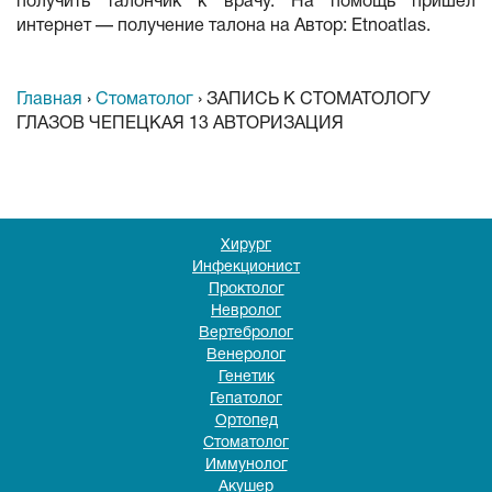
получить талончик к врачу. На помощь пришел
интернет — получение талона на Автор: Etnoatlas.
Главная
›
Стоматолог
›
ЗАПИСЬ К СТОМАТОЛОГУ
ГЛАЗОВ ЧЕПЕЦКАЯ 13 АВТОРИЗАЦИЯ
Хирург
Инфекционист
Проктолог
Невролог
Вертебролог
Венеролог
Генетик
Гепатолог
Ортопед
Стоматолог
Иммунолог
Акушер