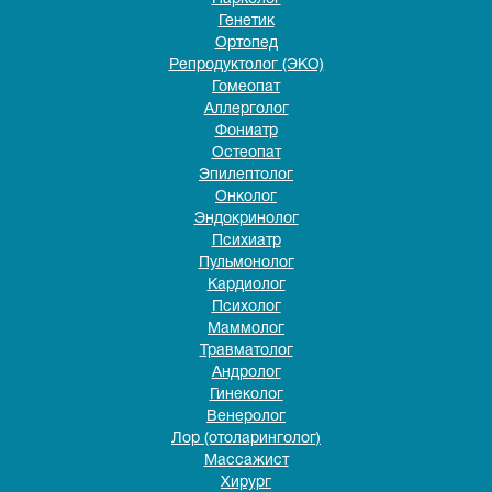
Генетик
Ортопед
Репродуктолог (ЭКО)
Гомеопат
Аллерголог
Фониатр
Остеопат
Эпилептолог
Онколог
Эндокринолог
Психиатр
Пульмонолог
Кардиолог
Психолог
Маммолог
Травматолог
Андролог
Гинеколог
Венеролог
Лор (отоларинголог)
Массажист
Хирург