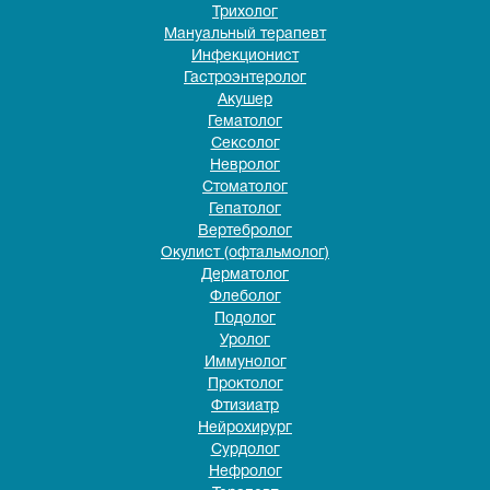
Трихолог
Мануальный терапевт
Инфекционист
Гастроэнтеролог
Акушер
Гематолог
Сексолог
Невролог
Стоматолог
Гепатолог
Вертебролог
Окулист (офтальмолог)
Дерматолог
Флеболог
Подолог
Уролог
Иммунолог
Проктолог
Фтизиатр
Нейрохирург
Сурдолог
Нефролог