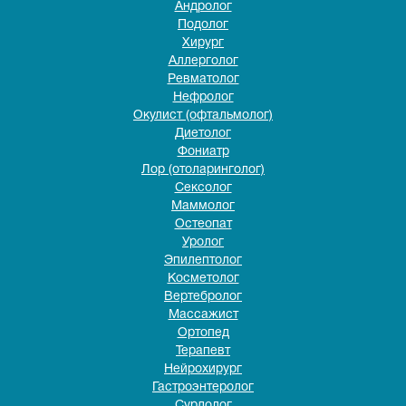
Андролог
Подолог
Хирург
Аллерголог
Ревматолог
Нефролог
Окулист (офтальмолог)
Диетолог
Фониатр
Лор (отоларинголог)
Сексолог
Маммолог
Остеопат
Уролог
Эпилептолог
Косметолог
Вертебролог
Массажист
Ортопед
Терапевт
Нейрохирург
Гастроэнтеролог
Сурдолог