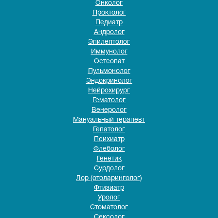
Онколог
Проктолог
Педиатр
Андролог
Эпилептолог
Иммунолог
Остеопат
Пульмонолог
Эндокринолог
Нейрохирург
Гематолог
Венеролог
Мануальный терапевт
Гепатолог
Психиатр
Флеболог
Генетик
Сурдолог
Лор (отоларинголог)
Фтизиатр
Уролог
Стоматолог
Сексолог