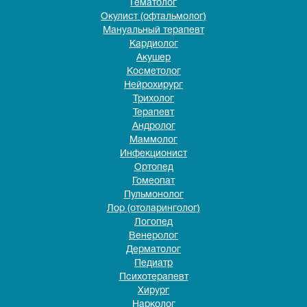
Гематолог
Окулист (офтальмолог)
Мануальный терапевт
Кардиолог
Акушер
Косметолог
Нейрохирург
Трихолог
Терапевт
Андролог
Маммолог
Инфекционист
Ортопед
Гомеопат
Пульмонолог
Лор (отоларинголог)
Логопед
Венеролог
Дерматолог
Педиатр
Психотерапевт
Хирург
Нарколог