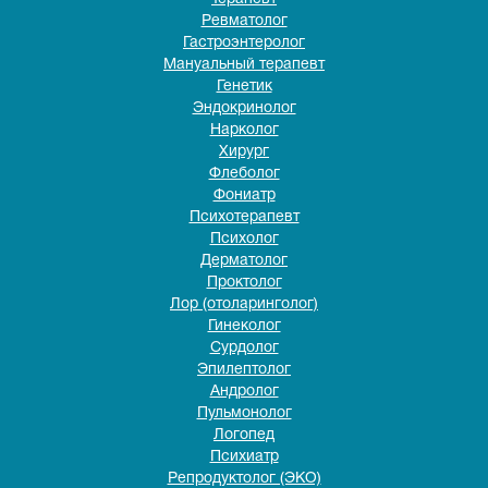
Ревматолог
Гастроэнтеролог
Мануальный терапевт
Генетик
Эндокринолог
Нарколог
Хирург
Флеболог
Фониатр
Психотерапевт
Психолог
Дерматолог
Проктолог
Лор (отоларинголог)
Гинеколог
Сурдолог
Эпилептолог
Андролог
Пульмонолог
Логопед
Психиатр
Репродуктолог (ЭКО)