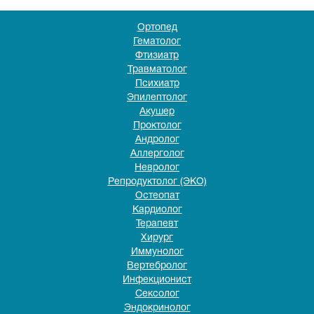
Ортопед
Гематолог
Фтизиатр
Травматолог
Психиатр
Эпилептолог
Акушер
Проктолог
Андролог
Аллерголог
Невролог
Репродуктолог (ЭКО)
Остеопат
Кардиолог
Терапевт
Хирург
Иммунолог
Вертебролог
Инфекционист
Сексолог
Эндокринолог