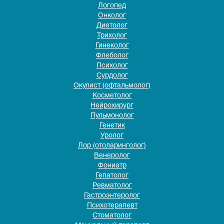
Логопед
Онколог
Диетолог
Трихолог
Гинеколог
Флеболог
Психолог
Сурдолог
Окулист (офтальмолог)
Косметолог
Нейрохирург
Пульмонолог
Генетик
Уролог
Лор (отоларинголог)
Венеролог
Фониатр
Гепатолог
Ревматолог
Гастроэнтеролог
Психотерапевт
Стоматолог