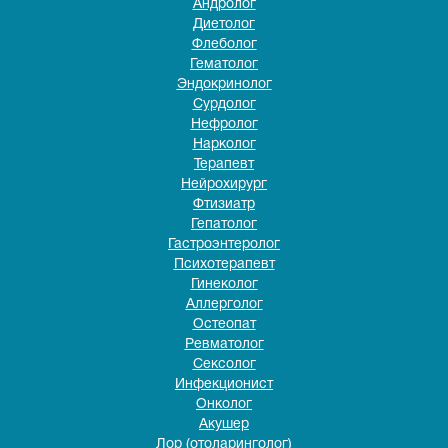
Андролог
Диетолог
Флеболог
Гематолог
Эндокринолог
Сурдолог
Нефролог
Нарколог
Терапевт
Нейрохирург
Фтизиатр
Гепатолог
Гастроэнтеролог
Психотерапевт
Гинеколог
Аллерголог
Остеопат
Ревматолог
Сексолог
Инфекционист
Онколог
Акушер
Лор (отоларинголог)