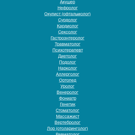
Акушер
Нефролог
Окулист (офтальмолог)
Сурдолог
Кардиолог
Сексолог
Гастроэнтеролог
Травматолог
Психотерапевт
Диетолог
Подолог
Нарколог
Аллерголог
Ортопед
Уролог
Венеролог
Фониатр
Генетик
Стоматолог
Массажист
Вертебролог
Лор (отоларинголог)
Ревматолог