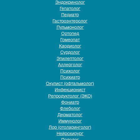
Эндокринолог
Гепатолог
Педиатр
Гастроэнтеролог
Пульмонолог
Ортопед
Гомеопат
Кардиолог
Сурдолог
Эпилептолог
Аллерголог
Психолог
Психиатр
Окулист (офтальмолог)
Инфекционист
Репродуктолог (ЭКО)
Фониатр
Флеболог
Дерматолог
Иммунолог
Лор (отоларинголог)
Нейрохирург