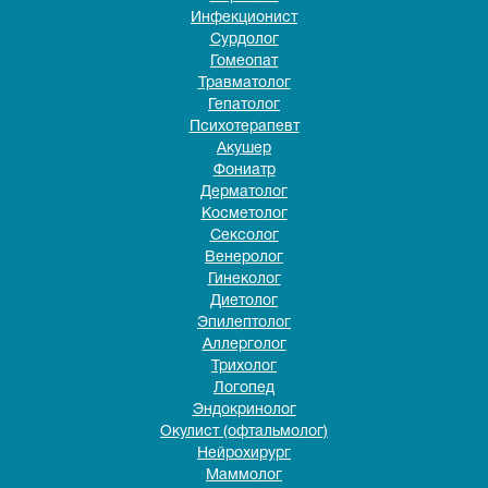
Инфекционист
Сурдолог
Гомеопат
Травматолог
Гепатолог
Психотерапевт
Акушер
Фониатр
Дерматолог
Косметолог
Сексолог
Венеролог
Гинеколог
Диетолог
Эпилептолог
Аллерголог
Трихолог
Логопед
Эндокринолог
Окулист (офтальмолог)
Нейрохирург
Маммолог