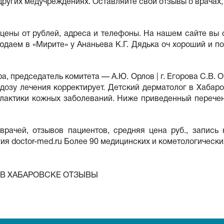
о других медучреждениях. Оставляйте свои отзывы о врачах
 цены от рублей, адреса и телефоны. На нашем сайте вы
людаем в «Мирите» у Ананьева К.Г. Дядька оч хороший и п
ра, председатель комитета — А.Ю. Орлов | г. Егорова С.В.
дозу лечения корректирует. Детский дерматолог в Хабаро
илактики кожных заболеваний. Ниже приведенный перече
врачей, отзывов пациентов, средняя цена руб., запись
я doctor-med.ru Более 90 медицинских и кометологических
В ХАБАРОВСКЕ ОТЗЫВЫ