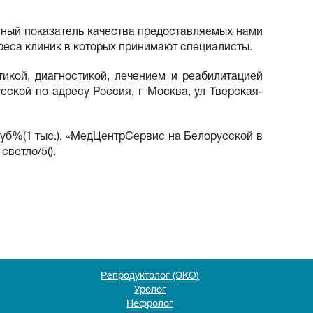
вный показатель качества предоставляемых нами
реса клиник в которых принимают специалисты.
икой, диагностикой, лечением и реабилитацией
сской по адресу Россия, г Москва, ул Тверская-
руб%(1 тыс.). «МедЦентрСервис на Белорусской в
ветло/5().
Репродуктолог (ЭКО)
Уролог
Нефролог