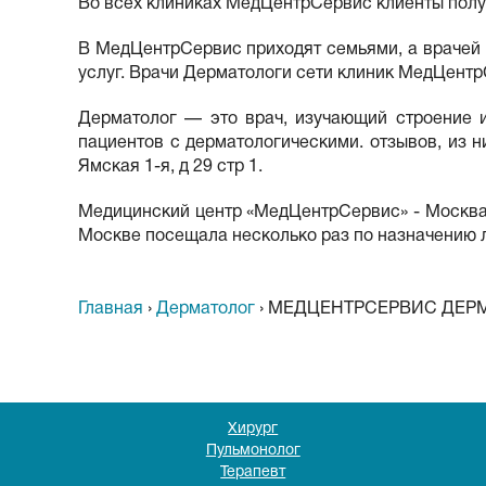
Во всех клиниках МедЦентрСервис клиенты полу
В МедЦентрСервис приходят семьями, а врачей 
услуг. Врачи Дерматологи сети клиник МедЦентр
Дерматолог — это врач, изучающий строение и
пациентов с дерматологическими. отзывов, из н
Ямская 1-я, д 29 стр 1.
Медицинский центр «МедЦентрСервис» - Москва: 
Москве посещала несколько раз по назначению ле
Главная
›
Дерматолог
›
МЕДЦЕНТРСЕРВИС ДЕР
Хирург
Пульмонолог
Терапевт