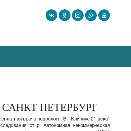
 САНКТ ПЕТЕРБУРГ
есплатная врача невролога. В " Клинике 21 века"
дования от р. Автономная некоммерческая