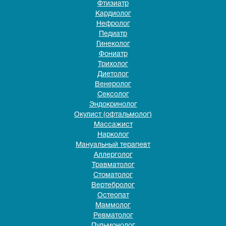
Фтизиатр
Кардиолог
Нефролог
Педиатр
Гинеколог
Фониатр
Трихолог
Диетолог
Венеролог
Сексолог
Эндокринолог
Окулист (офтальмолог)
Массажист
Нарколог
Мануальный терапевт
Аллерголог
Травматолог
Стоматолог
Вертебролог
Остеопат
Маммолог
Ревматолог
Пульмонолог