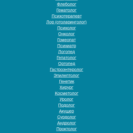
Флеболог
Гематолог
Психотерапевт
Лор (отоларинголог)
Психолог
Онколог
Гомеопат
Психиатр
Логопед
Гепатолог
Ортопед
Гастроэнтеролог
Эпилептолог
Генетик
Хирург
Косметолог
Уролог
Подолог
Акушер
Сурдолог
Андролог
Проктолог