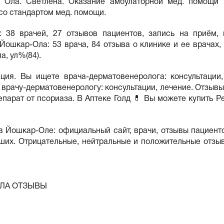
- Ола. Светлена. Оказание амбулаторной мед. помощи 
со стандартом мед. помощи.
: 38 врачей, 27 отзывов пациентов, запись на приём, 
ошкар-Ола: 53 врача, 84 отзыва о клинике и ее врачах, 
а, ул%(84).
ция. Вы ищете врача-дерматовенеролога: консультации
рачу-дерматовенерологу: консультации, лечение. Отзывы. 
арат от псориаза. В Аптеке Голд 💊 Вы можете купить Ре
 Йошкар-Оле: официальный сайт, врачи, отзывы пациенто
ших. Отрицательные, нейтральные и положительные отзыв
ЛА ОТЗЫВЫ