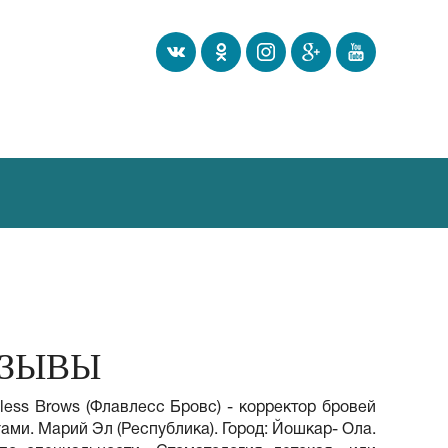
ТЗЫВЫ
ess Brows (Флавлесс Бровс) - корректор бровей
ами. Марий Эл (Республика). Город: Йошкар- Ола.