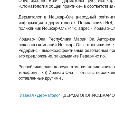
Опубликовано Врач- дерматолог. руб. Йошкар
«Стоматология общей практики», в соответствии 
Дерматолог в Йошкар-Оле (народный рейтинг)
информация о дерматологах. Поликлиника №4, Й
поликлиник Йошкар-Олы (41/), адрес - Йошкар-Ол
Йошкар- Ола. Республика Марий Эл. Авториза
показаны компании Йошкар- Олы относящиеся к в
Редермис - высокоэффективный безопасный преп
это предложение, заказывайте Редермис по.
Республиканская консультативная поликлиника в
телефону +7 () Йошкар-Ола — отзывы переехав
оставленные другими .
Главная
›
Дерматолог
›
ДЕРМАТОЛОГ ЙОШКАР О