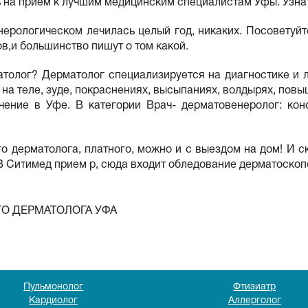
ь на прием к лучшим медицинским специалистам Уфы. Узнат
нерологическом лечилась целый год, никаких. Посоветуй
в,и большинство пишут о том какой.
матолог? Дерматолог специализируется на диагностике и 
на теле, зуде, покраснениях, высыпаниях, волдырях, пов
ечение в Уфе. В категории Врач- дерматовенеролог: кон
о дерматолога, платного, можно и с выездом на дом! И с
В Ситимед прием р, сюда входит обледование дерматоскопо
О ДЕРМАТОЛОГА УФА
Пульмонолог
Фтизиатр
Кардиолог
Аллерголог