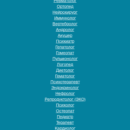
Ревматолог
Ортопед
Нейрохирург
Иммунолог
Вертебролог
Андролог
Акушер
Психиатр
Гепатолог
Гомеопат
Пульмонолог
Логопед
Диетолог
Гематолог
Психотерапевт
Эндокринолог
Нефролог
Репродуктолог (ЭКО)
Психолог
Остеопат
Педиатр
Терапевт
Кардиолог