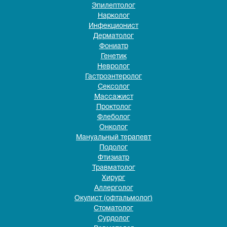
Эпилептолог
Нарколог
Инфекционист
Дерматолог
Фониатр
Генетик
Невролог
Гастроэнтеролог
Сексолог
Массажист
Проктолог
Флеболог
Онколог
Мануальный терапевт
Подолог
Фтизиатр
Травматолог
Хирург
Аллерголог
Окулист (офтальмолог)
Стоматолог
Сурдолог