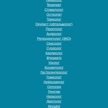
Гинеколог
Терапевт
Стоматолог
Остеопат
Трихолог
Окулист (офтальмолог)
Проктолог
Андролог
Репродуктолог (ЭКО)
Сексолог
Сурдолог
Кардиолог
Фтизиатр
Уролог
Косметолог
Гастроэнтеролог
Гомеопат
Нейрохирург
Ортопед
Генетик
Нарколог
Диетолог
Акушер