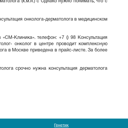
атолога (к.м.н.) с Однако нужно понимать, что с
нсультация онколога-дерматолога в медицинском
 «СМ-Клиника». телефон: +7 () 98 Консультация
олог- онколог в центре проводит комплексную
ога в Москве приведена в прайс-листе. За более
толога срочно нужна консультация дерматолога
Генетик