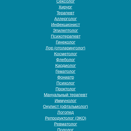
Сексолог
Хирург
Терапевт
Аллерголог
Инфекционист
Эпилептолог
Психотерапевт
Гинеколог
Лор (отоларинголог)
Косметолог
Флеболог
Кардиолог
Гематолог
Фониатр
Психолог
Проктолог
Мануальный терапевт
Иммунолог
Окулист (офтальмолог)
Логопед
Репродуктолог (ЭКО)
Ревматолог
Подолог