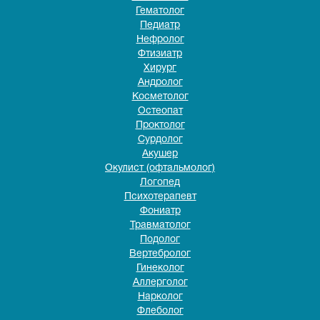
Гематолог
Педиатр
Нефролог
Фтизиатр
Хирург
Андролог
Косметолог
Остеопат
Проктолог
Сурдолог
Акушер
Окулист (офтальмолог)
Логопед
Психотерапевт
Фониатр
Травматолог
Подолог
Вертебролог
Гинеколог
Аллерголог
Нарколог
Флеболог