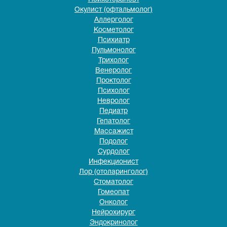
Окулист (офтальмолог)
Аллерголог
Косметолог
Психиатр
Пульмонолог
Трихолог
Венеролог
Проктолог
Психолог
Невролог
Педиатр
Гепатолог
Массажист
Подолог
Сурдолог
Инфекционист
Лор (отоларинголог)
Стоматолог
Гомеопат
Онколог
Нейрохирург
Эндокринолог