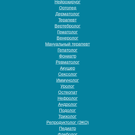
Нейрохирург
Ортопед
Дерматолог
Терапевт
Вертебролог
Гематолог
Венеролог
Мануальный терапевт
Гепатолог
Фониатр
Ревматолог
Акушер
Сексолог
Иммунолог
Уролог
Остеопат
Нефролог
Андролог
Подолог
Трихолог
Репродуктолог (ЭКО)
Педиатр
Флеболог