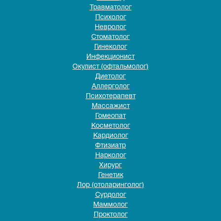
Травматолог
Психолог
Невролог
Стоматолог
Гинеколог
Инфекционист
Окулист (офтальмолог)
Диетолог
Аллерголог
Психотерапевт
Массажист
Гомеопат
Косметолог
Кардиолог
Фтизиатр
Нарколог
Хирург
Генетик
Лор (отоларинголог)
Сурдолог
Маммолог
Проктолог