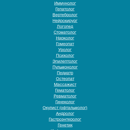
Иммунолог
Гепатолог
Вертебролог
Нейрохирург
Логопед
Стоматолог
Нарколог
Гомеопат
Уролог
Психолог
Эпилептолог
Пульмонолог
Педиатр
Остеопат
Массажист
Гематолог
Ревматолог
Гинеколог
Окулист (офтальмолог)
Андролог
Гастроэнтеролог
Генетик