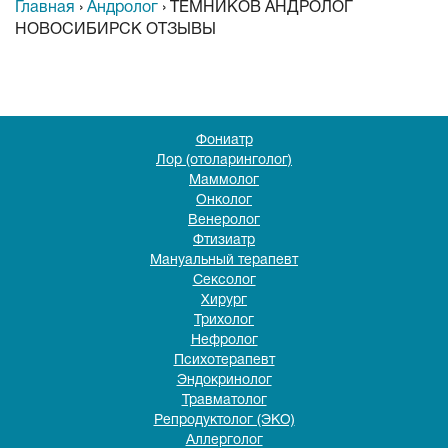
Главная
›
Андролог
›
ТЕМНИКОВ АНДРОЛОГ
НОВОСИБИРСК ОТЗЫВЫ
Фониатр
Лор (отоларинголог)
Маммолог
Онколог
Венеролог
Фтизиатр
Мануальный терапевт
Сексолог
Хирург
Трихолог
Нефролог
Психотерапевт
Эндокринолог
Травматолог
Репродуктолог (ЭКО)
Аллерголог