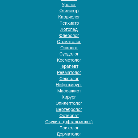
Уролог
Фтизиатр
Кардиолог
Психиатр
Логопед
Флеболог
Стоматолог
Онколог
Сурдолог
Косметолог
Терапевт
Ревматолог
Сексолог
Нейрохирург
Массажист
Хирург
Эпилептолог
Вертебролог
Остеопат
Окулист (офтальмолог)
Психолог
Дерматолог