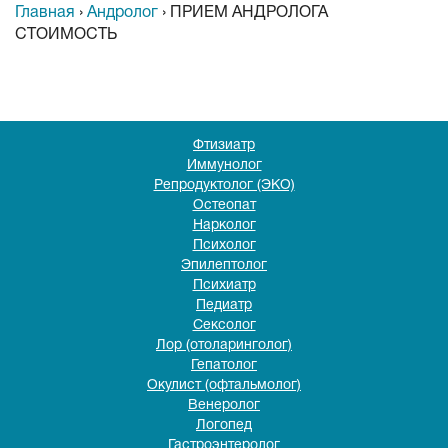
Главная
›
Андролог
›
ПРИЕМ АНДРОЛОГА
СТОИМОСТЬ
Фтизиатр
Иммунолог
Репродуктолог (ЭКО)
Остеопат
Нарколог
Психолог
Эпилептолог
Психиатр
Педиатр
Сексолог
Лор (отоларинголог)
Гепатолог
Окулист (офтальмолог)
Венеролог
Логопед
Гастроэнтеролог